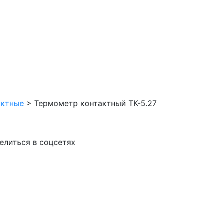
актные
>
Термометр контактный ТК-5.27
елиться в соцсетях
VK
Facebook
Odnoklassniki