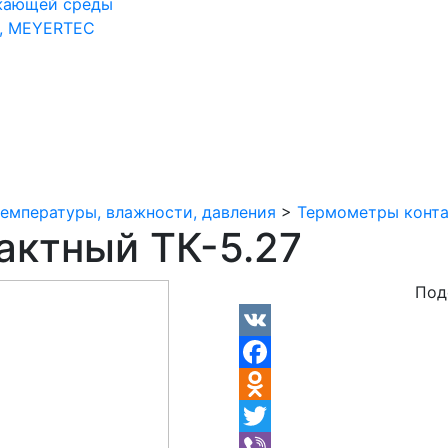
жающей среды
, MEYERTEC
емпературы, влажности, давления
>
Термометры конт
актный ТК-5.27
Под