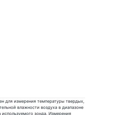
Twitter
Viber
WhatsApp
Skype
ен для измерения температуры твердых,
тельной влажности воздуха в диапазоне
а используемого зонда. Измерения