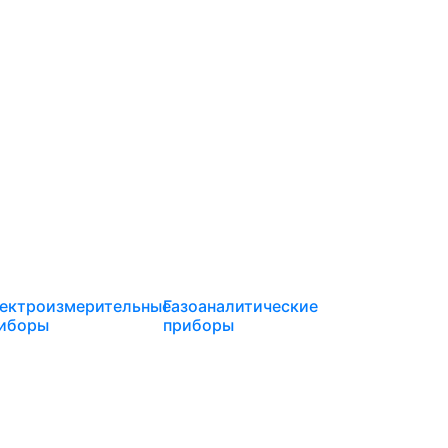
ектроизмерительные
Газоаналитические
иборы
приборы