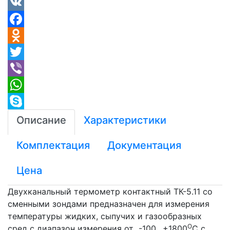
VK
Facebook
Odnoklassniki
Twitter
Viber
WhatsApp
Skype
Описание
Характеристики
Комплектация
Документация
Цена
Двухканальный термометр контактный ТК-5.11 со
сменными зондами предназначен для измерения
температуры жидких, сыпучих и газообразных
О
сред с диапазон измерения от -100…+1800
С с