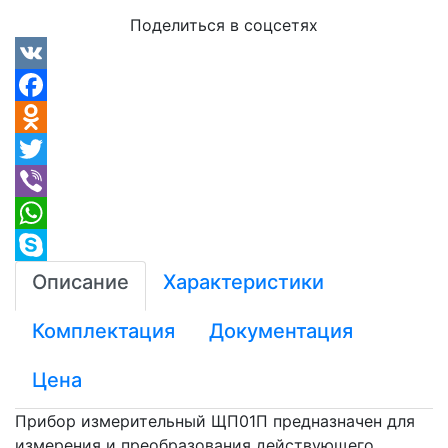
Поделиться в соцсетях
VK
Facebook
Odnoklassniki
Twitter
Viber
WhatsApp
Skype
Описание
Характеристики
Комплектация
Документация
Цена
Прибор измерительный ЩП01П предназначен для
измерения и преобразования действующего