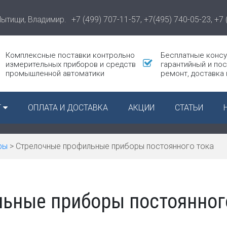
Мытищи, Владимир.
+7 (499) 707-11-57,
+7(495) 740-05-23,
+7 
Комплексные поставки контрольно
Бесплатные консу
измерительных приборов и средств
гарантийный и по
промышленной автоматики
ремонт, доставка
 приборы
Г
ОПЛАТА И ДОСТАВКА
АКЦИИ
СТАТЬИ
ие
уры,
и, давления
ры
>
Стрелочные профильные приборы постоянного тока
ическое и
ое
вание
ьные приборы постоянног
змерительные