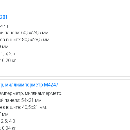
 и
ание для
зации.
201
я автоматика
метр.
итические
 панели: 60,5х24,5 мм.
 в щите: 80,5х28,5 мм.
0 мм
е расхода,
1,5; 2,5
 0,20 кг
ли
ров
щей среды
р, миллиамперметр М4247
амперметр, миллиамперметр.
зации ОВЕН,
й панели: 54х21 мм.
C
з в щите: 40,5х21 мм.
оборудование
7 мм
2,5; 4,0
 0,04 кг