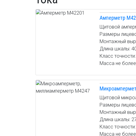
Приборы
оборудов
автомати
Амперметр М42
Котельна
Щитовой ампер
Газоанал
Размеры лицевой
приборы
Монтажный вырез
Длина шкалы: 4
Измерени
Класс точности: 
тепла
Масса не более:
Измерите
парамет
окружаю
Микроампермет
Приборы
Щитовой микро
автомати
Размеры лицево
MEYERTE
Монтажный выре
Электро
Длина шкалы: 2
Класс точности: 
Масса не более: