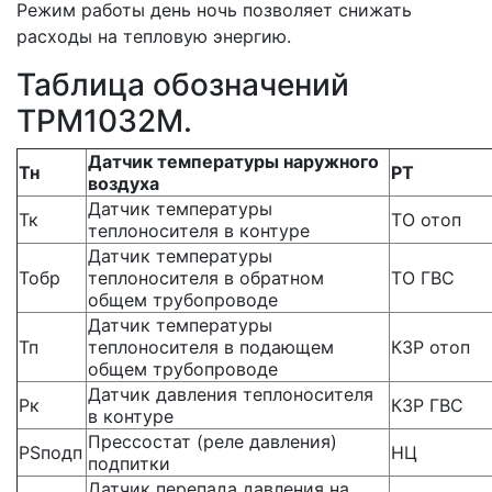
Режим работы день ночь позволяет снижать
расходы на тепловую энергию.
Таблица обозначений
ТРМ1032М.
Датчик температуры наружного
Тн
РТ
воздуха
Датчик температуры
Тк
ТО отоп
теплоносителя в контуре
Датчик температуры
Тобр
теплоносителя в обратном
ТО ГВС
общем трубопроводе
Датчик температуры
Тп
теплоносителя в подающем
КЗР отоп
общем трубопроводе
Датчик давления теплоносителя
Рк
КЗР ГВС
в контуре
Прессостат (реле давления)
PSподп
НЦ
подпитки
Датчик перепада давления на