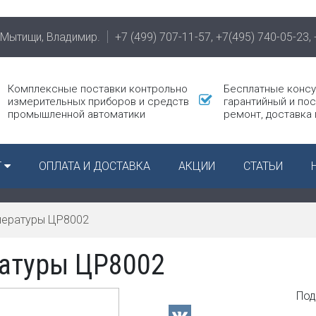
 Мытищи, Владимир.
+7 (499) 707-11-57,
+7(495) 740-05-23,
Комплексные поставки контрольно
Бесплатные консу
измерительных приборов и средств
гарантийный и по
промышленной автоматики
ремонт, доставка
 приборы
Г
ОПЛАТА И ДОСТАВКА
АКЦИИ
СТАТЬИ
ие
уры,
и, давления
пературы ЦР8002
ическое и
ратуры ЦР8002
ое
вание
змерительные
Под