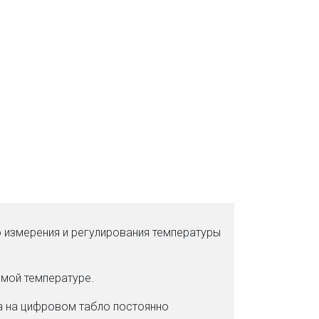
VK
Facebook
Odnoklassniki
Twitter
Viber
WhatsApp
Skype
 измерения и регулирования температуры
емой температуре.
а на цифровом табло постоянно