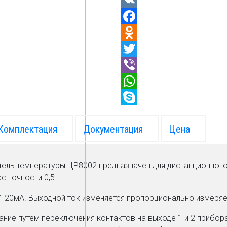
 и
ание для
зации.
я автоматика
итические
е расхода,
ли
Комплектация
Документация
Цена
ров
щей среды
ель температуры ЦР8002 предназначен для дистанционного
зации ОВЕН,
с точности 0,5.
C
 4-20мА. Выходной ток изменяется пропорционально измеря
оборудование
ние путем переключения контактов на выходе 1 и 2 прибор