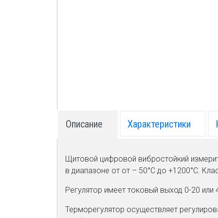
Приборы
оборудов
автомати
Котельна
Газоанал
приборы
Измерени
тепла
Измерите
Описание
Характеристики
парамет
окружаю
Приборы
Щитовой цифровой вибростойкий измерит
автомати
в диапазоне от от – 50°С до +1200°С. Клас
MEYERTE
Регулятор имеет токовый выход 0-20 или
Электро
Терморегулятор осуществляет регулирова