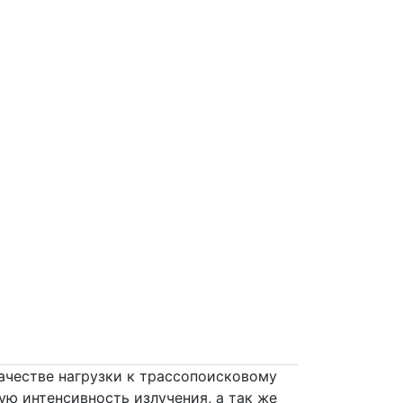
Twitter
Viber
WhatsApp
Skype
ачестве нагрузки к трассопоисковому
ую интенсивность излучения, а так же