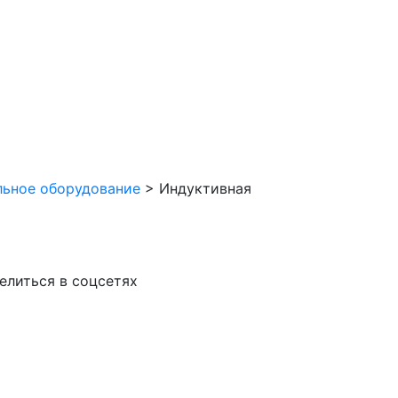
льное оборудование
>
Индуктивная
елиться в соцсетях
VK
Facebook
Odnoklassniki