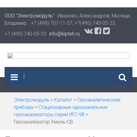
ООО "Электромодуль"
Иваново, Александров, Мытищи,
Владимир.
+7 (499) 707-11-57,
+7(495) 740-05-23,
+7 (495) 740-05-23
info@kipteh.ru
Электромодуль
>
Каталог
>
Газоаналитические
приборы
>
Стационарные одноканальные
газоанализаторы серии ИГС-98
>
Газоанализатор Хмель-СВ